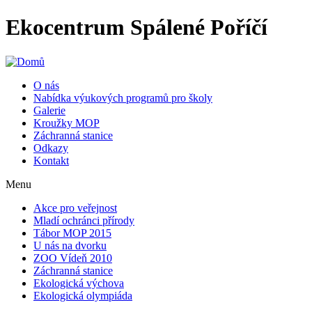
Ekocentrum Spálené Poříčí
O nás
Nabídka výukových programů pro školy
Galerie
Kroužky MOP
Záchranná stanice
Odkazy
Kontakt
Menu
Akce pro veřejnost
Mladí ochránci přírody
Tábor MOP 2015
U nás na dvorku
ZOO Vídeň 2010
Záchranná stanice
Ekologická výchova
Ekologická olympiáda