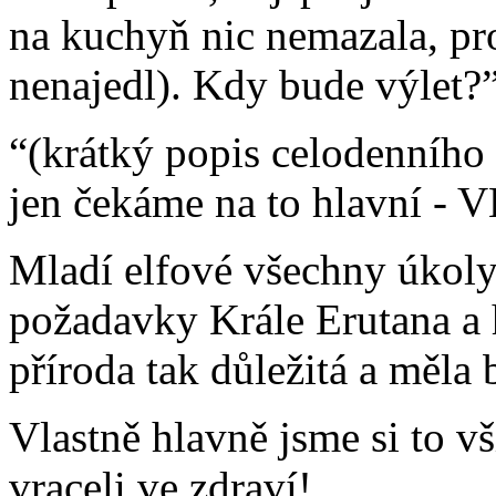
na kuchyň nic nemazala, pr
nenajedl). Kdy bude výlet?
“(krátký popis celodenníh
jen čekáme na to hlavní -
Mladí elfové všechny úkoly 
požadavky Krále Erutana a h
příroda tak důležitá a měla 
Vlastně hlavně jsme si to v
vraceli ve zdraví!