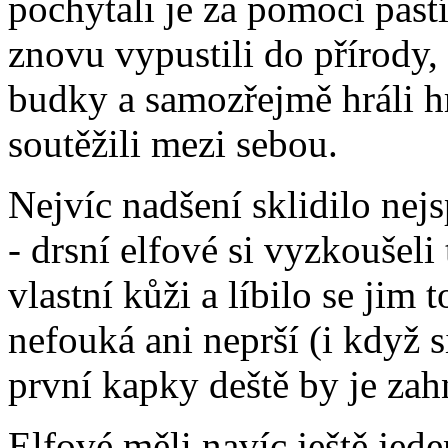
pochytali je za pomocí past
znovu vypustili do přírody, 
budky a samozřejmě hráli hry
soutěžili mezi sebou.
Nejvíc nadšení sklidilo nej
- drsní elfové si vyzkoušeli
vlastní kůži a líbilo se jim 
nefouká ani neprší (i když 
první kapky deště by je zah
Elfové měli navíc ještě jede