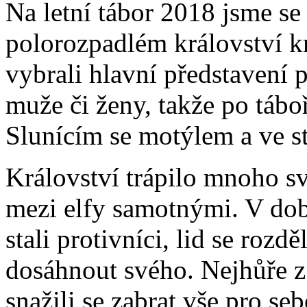
Na letní tábor 2018 jsme se 
polorozpadlém království k
vybrali hlavní představení
muže či ženy, takže po tábo
Slunícím se motýlem a ve s
Království trápilo mnoho sv
mezi elfy samotnými. V dobá
stali protivníci, lid se rozdě
dosáhnout svého. Nejhůře z
snažili se zabrat vše pro seb