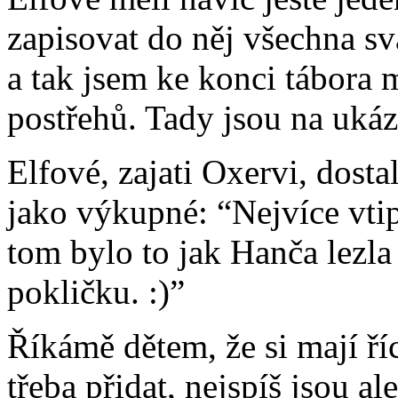
zapisovat do něj všechna sv
a tak jsem ke konci tábora
postřehů. Tady jsou na ukáz
Elfové, zajati Oxervi, dosta
jako výkupné: “Nejvíce vtip
tom bylo to jak Hanča lez
pokličku. :)”
Říkámě dětem, že si mají říc
třeba přidat, nejspíš jsou ale