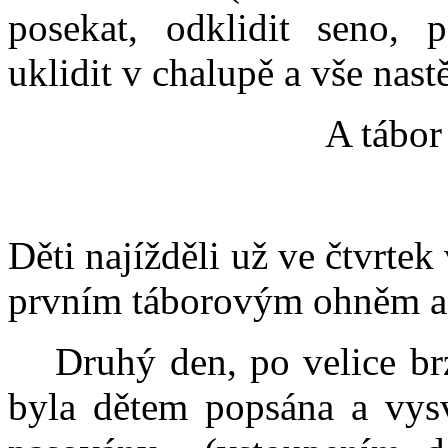
posekat, odklidit seno, po
uklidit v chalupě a vše nas
A tábor
Děti najížděli už ve čtvrtek
prvním táborovým ohněm a 
Druhý den, po velice br
byla dětem popsána a vysv