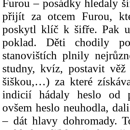
Furou – posádky hledaly ši
přijít za otcem Furou, k
poskytl klíč k šifře. Pak 
poklad. Děti chodily po
stanovištích plnily nejrůz
studny, kvíz, postavit věž 
šiškou,…) za které získáva
indicií hádaly heslo od 
ovšem heslo neuhodla, dali
– dát hlavy dohromady. To