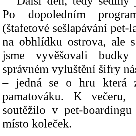
Další den, tedy sedmý 
Po dopoledním program
(štafetové sešlapávání pet-l
na obhlídku ostrova, ale 
jsme vyvěšovali budky
správném vyluštění šifry ná
– jedná se o hru která 
pamatováku. K večeru, 
soutěžilo v pet-boardingu
místo koleček.