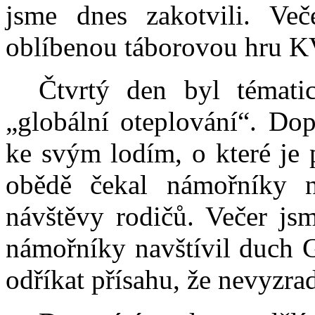
jsme dnes zakotvili. Več
oblíbenou táborovou hru 
Čtvrtý den byl tématic
„globální oteplování“. Do
ke svým lodím, o které je př
obědě čekal námořníky n
návštěvy rodičů. Večer js
námořníky navštívil duch 
odříkat přísahu, že nevyzra