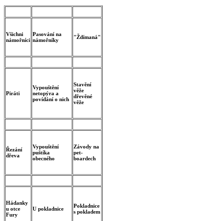
Všichni
Pasování na
"Ždímaná"
námořníci
námořníky
Stavění
Vypouštění
věže
Piráti
netopýra a
dřevěné
povídání o nich
věže
Vypouštění
Závody na
Řezání
puštíka
pet-
dřeva
obecného
boardech
Hádanky
Pokladnice
u otce
U pokladnice
s pokladem
Fury