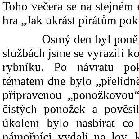
Toho večera se na stejném o
hra „Jak ukrást pirátům pok
Osmý den byl poněk
službách jsme se vyrazili 
rybníku. Po návratu po
tématem dne bylo „přelidně
připravenou „ponožkovou“
čistých ponožek a pověsil
úkolem bylo nasbírat co 
námořníci vydali na lov, k