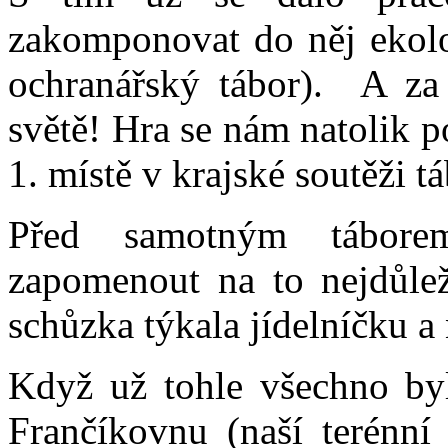
zakomponovat do něj ekolo
ochranářský tábor).
A za
světě! Hra se nám natolik po
1. místě v krajské soutěži t
Před samotným tábore
zapomenout na to nejdůleži
schůzka týkala jídelníčku a
Když už tohle všechno byl
Frančíkovnu (naší terénní