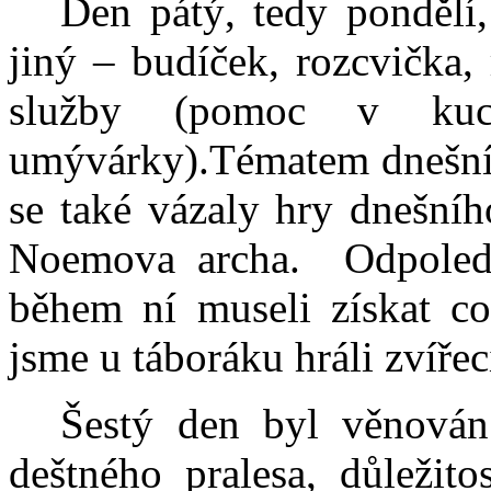
Den pátý, tedy pondělí,
jiný – budíček, rozcvička,
služby (pomoc v kuc
umývárky).Tématem dnešního
se také vázaly hry dnešníh
Noemova archa.
Odpoled
během ní museli získat co
jsme u táboráku hráli zvíře
Šestý den byl věnován 
deštného pralesa, důležit