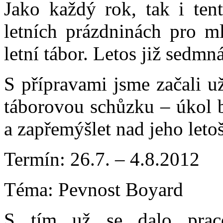
Jako každý rok, tak i ten
letních prázdninách pro ml
letní tábor. Letos již sedmn
S přípravami jsme začali u
táborovou schůzku – úkol b
a zapřemýšlet nad jeho let
Termín: 26.7. – 4.8.2012
Téma: Pevnost Boyard
S tím už se dalo prac