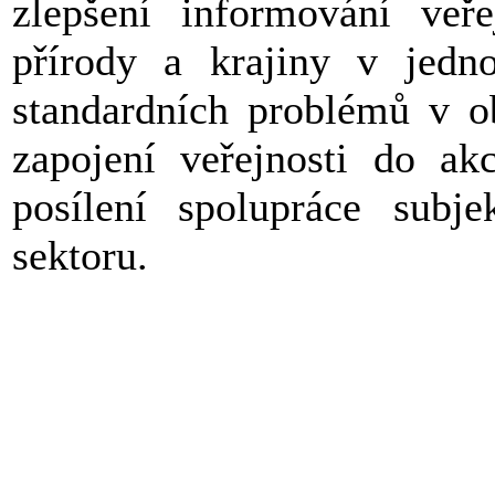
zlepšení informování veře
přírody a krajiny v jedno
standardních problémů v ob
zapojení veřejnosti do a
posílení spolupráce subj
sektoru.