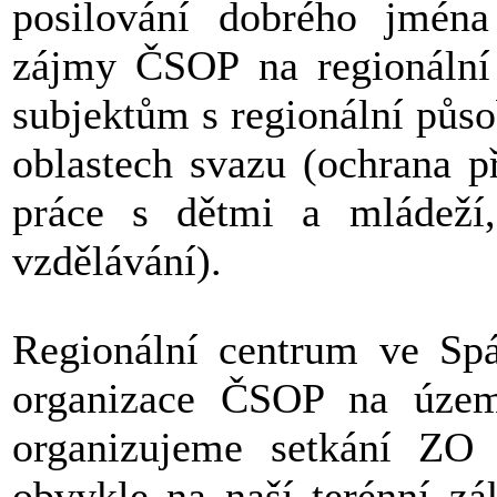
posilování dobrého jmén
zájmy ČSOP na regionální 
subjektům s regionální půso
oblastech svazu (ochrana př
práce s dětmi a mládeží,
vzdělávání).
Regionální centrum ve Spá
organizace ČSOP na územ
organizujeme setkání ZO
obvykle na naší terénní zá