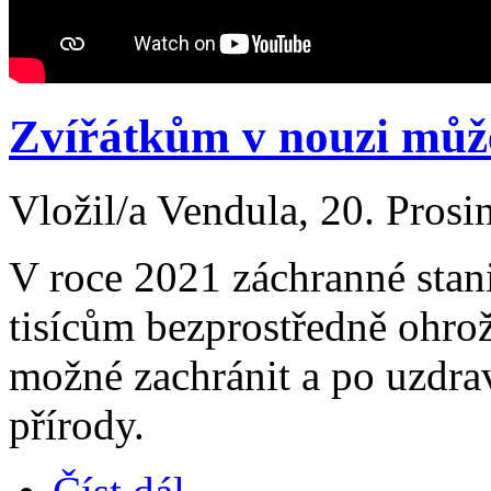
Zvířátkům v nouzi může
Vložil/a Vendula, 20. Prosi
V roce 2021 záchranné stan
tisícům bezprostředně ohro
možné zachránit a po uzdrav
přírody.