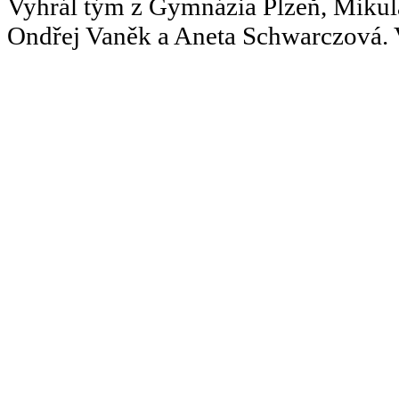
Vyhrál tým z Gymnázia Plzeň, Mikul
Ondřej Vaněk a Aneta Schwarczová. 