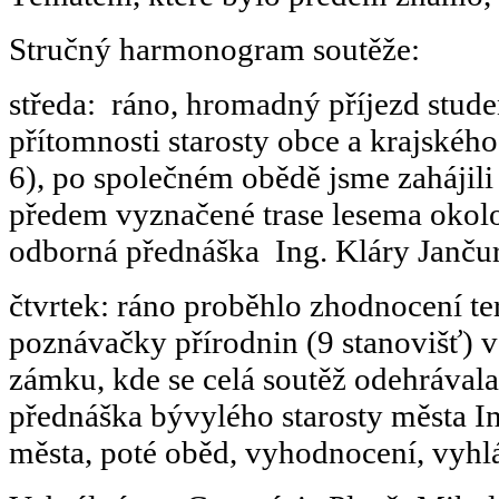
Stručný harmonogram soutěže:
středa: ráno, hromadný příjezd stude
přítomnosti starosty obce a krajského
6), po společném obědě jsme zahájili t
předem vyznačené trase lesema okolo 
odborná přednáška Ing. Kláry Jančur
čtvrtek: ráno proběhlo zhodnocení te
poznávačky přírodnin (9 stanovišť) v
zámku, kde se celá soutěž odehrával
přednáška bývylého starosty města In
města, poté oběd, vyhodnocení, vyhlá