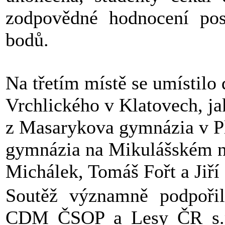
zodpovědné hodnocení posl
bodů.
Na třetím místě se umístilo
Vrchlického v Klatovech, ja
z Masarykova gymnázia v Plz
gymnázia na Mikulášském ná
Michálek, Tomáš Fořt a Jiří
Soutěž významně podpořil
CDM ČSOP a Lesy ČR s.p.