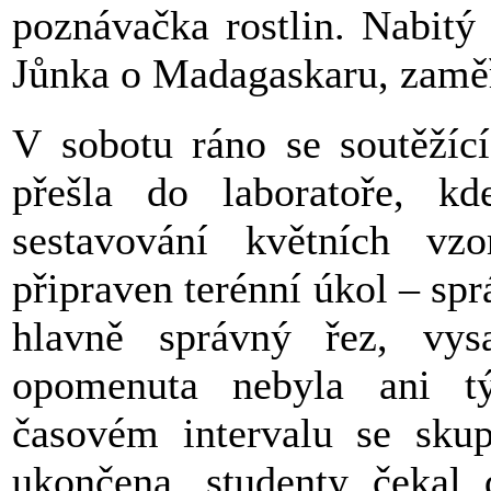
poznávačka rostlin. Nabitý
Jůnka o Madagaskaru, zamě
V sobotu ráno se soutěžící
přešla do laboratoře, k
sestavování květních vz
připraven terénní úkol – sp
hlavně správný řez, vys
opomenuta nebyla ani t
časovém intervalu se sku
ukončena, studenty čekal