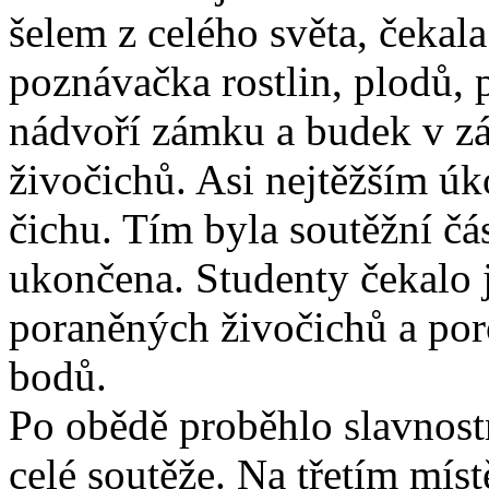
šelem z celého světa, čekala
poznávačka rostlin, plodů, p
nádvoří zámku a budek v zá
živočichů. Asi nejtěžším ú
čichu. Tím byla soutěžní č
ukončena. Studenty čekalo j
poraněných živočichů a por
bodů.
Po obědě proběhlo slavnost
celé soutěže. Na třetím míst