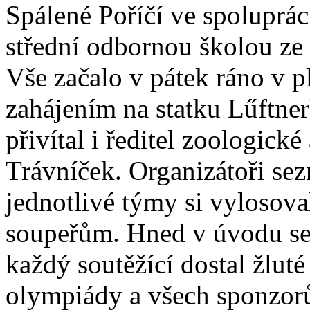
Spálené Poříčí ve spoluprá
střední odbornou školou ze
Vše začalo v pátek ráno v 
zahájením na statku Lűftne
přivítal i ředitel zoologické
Trávníček. Organizátoři sez
jednotlivé týmy si vylosoval
soupeřům. Hned v úvodu se 
každý soutěžící dostal žlut
olympiády a všech sponzor