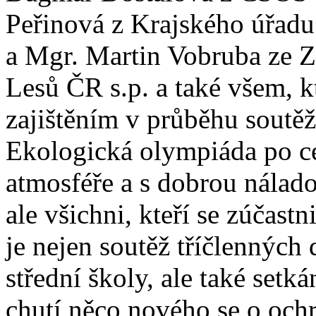
Peřinová z Krajského úřadu 
a Mgr. Martin Vobruba ze Z
Lesů ČR s.p. a také všem, k
zajištěním v průběhu soutěž
Ekologická olympiáda po ce
atmosféře a s dobrou nálado
ale všichni, kteří se zúčas
je nejen soutěž tříčlenných 
střední školy, ale také setká
chutí něco nového se o ochr