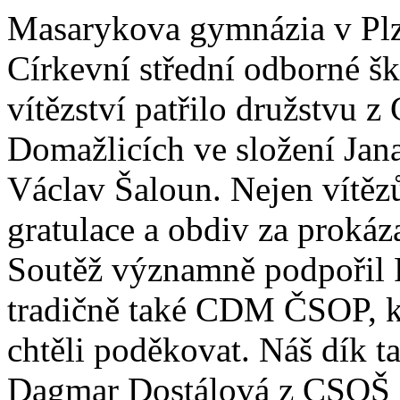
Masarykova gymnázia v Plzn
Církevní střední odborné šk
vítězství patřilo družstvu z
Domažlicích ve složení Jan
Václav Šaloun. Nejen vítěz
gratulace a obdiv za prokáz
Soutěž významně podpořil P
tradičně také CDM ČSOP, k
chtěli poděkovat. Náš dík ta
Dagmar Dostálová z CSOŠ S