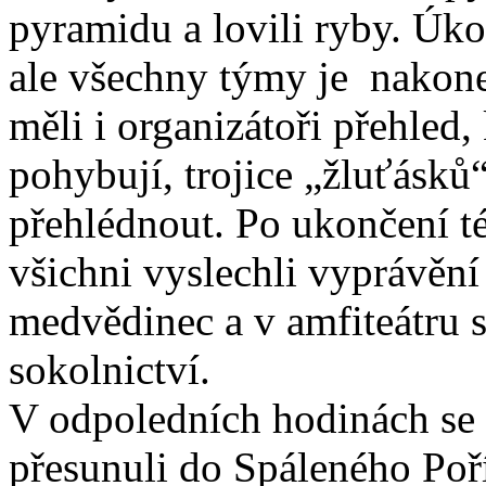
pyramidu a lovili ryby. Úk
ale všechny týmy je nakone
měli i organizátoři přehled,
pohybují, trojice „žluťásk
přehlédnout. Po ukončení tét
všichni vyslechli vyprávění
medvědinec a v amfiteátru 
sokolnictví.
V odpoledních hodinách se so
přesunuli do Spáleného Poří