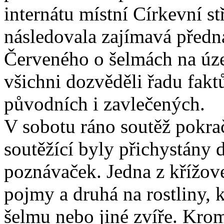
internátu místní Církevní s
následovala zajímavá předn
Červeného o šelmách na územ
všichni dozvěděli řadu fakt
původních i zavlečených.
V sobotu ráno soutěž pokra
soutěžící byly přichystány d
poznávaček. Jedna z křížov
pojmy a druhá na rostliny, 
šelmu nebo jiné zvíře. Kro