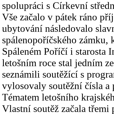
spolupráci s Církevní střed
Vše začalo v pátek ráno př
ubytování následovalo slavn
spálenopoříčského zámku, k
Spáleném Poříčí i starosta I
letošním roce stal jedním ze
seznámili soutěžící s progr
vylosovaly soutěžní čísla a
Tématem letošního krajskéh
Vlastní soutěž začala třemi 