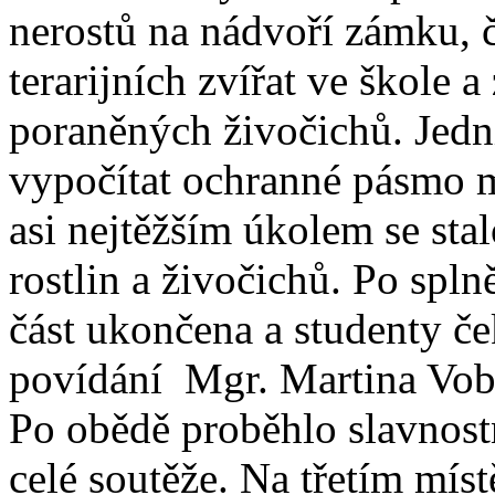
nerostů na nádvoří zámku, č
terarijních zvířat ve škole a
poraněných živočichů. Jedn
vypočítat ochranné pásmo 
asi nejtěžším úkolem se sta
rostlin a živočichů. Po spl
část ukončena a studenty če
povídání Mgr. Martina Vob
Po obědě proběhlo slavnost
celé soutěže. Na třetím míst