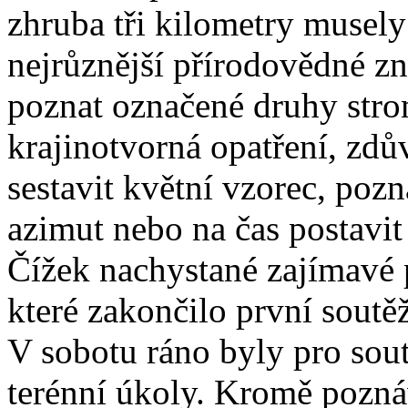
zhruba tři kilometry musely
nejrůznější přírodovědné zn
poznat označené druhy stro
krajinotvorná opatření, zdů
sestavit květní vzorec, pozna
azimut nebo na čas postavit
Čížek nachystané zajímavé 
které zakončilo první soutě
V sobotu ráno byly pro sou
terénní úkoly. Kromě poznáv