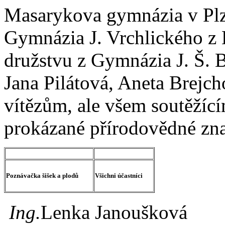
Masarykova gymnázia v Plzn
Gymnázia J. Vrchlického z K
družstvu z Gymnázia J. Š. 
Jana Pilátová, Aneta Brejc
vítězům, ale všem soutěžící
prokázané přírodovědné zna
Poznávačka šišek a plodů
Všichni účastníci
Ing.
Lenka Janoušková