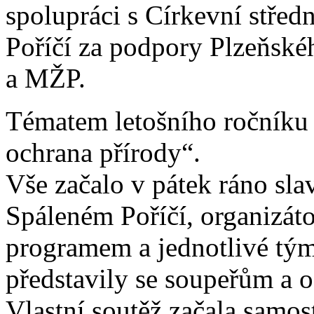
spolupráci s Církevní stře
Poříčí za podpory Plzeňské
a MŽP.
Tématem letošního ročníku b
ochrana přírody“.
Vše začalo v pátek ráno sl
Spáleném Poříčí, organizátoř
programem a jednotlivé týmy
představily se soupeřům a 
Vlastní soutěž začala samo