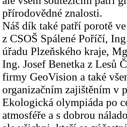
ale všem soutěžícím patří g
přírodovědné znalosti.
Náš dík také patří porotě v
z CSOŠ Spálené Poříčí, Ing
úřadu Plzeňského kraje, Mg
Ing. Josef Benetka z Lesů 
firmy GeoVision a také všem
organizačním zajištěním v 
Ekologická olympiáda po ce
atmosféře a s dobrou nálado