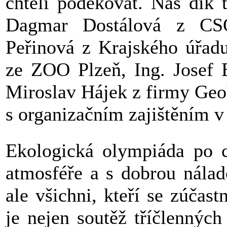
chtěli poděkovat. Náš dík t
Dagmar Dostálová z CSO
Peřinová z Krajského úřadu
ze ZOO Plzeň, Ing. Josef 
Miroslav Hájek z firmy Geo
s organizačním zajištěním v
Ekologická olympiáda po c
atmosféře a s dobrou nálad
ale všichni, kteří se zúčas
je nejen soutěž tříčlenných