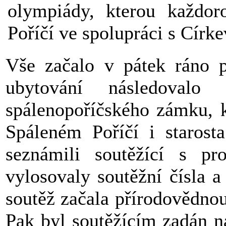
olympiády, kterou každo
Poříčí ve spolupráci s Círk
Vše začalo v pátek ráno p
ubytování následovalo
spálenopoříčského zámku, k
Spáleném Poříčí i starosta
seznámili soutěžící s p
vylosovaly soutěžní čísla a
soutěž začala přírodovědno
Pak byl soutěžícím zadán n