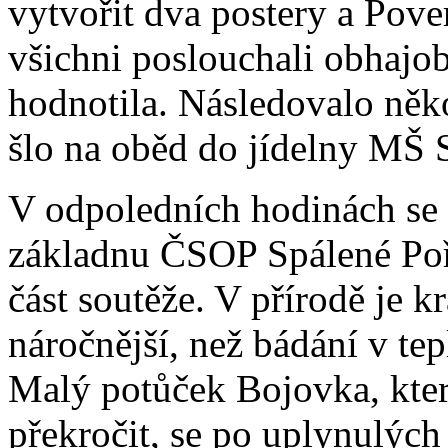
vytvořit dva postery a Pove
všichni poslouchali obhajob
hodnotila. Následovalo něko
šlo na oběd do jídelny MŠ S
V odpoledních hodinách se v
základnu ČSOP Spálené Poří
část soutěže. V přírodě je k
náročnější, než bádání v tep
Malý potůček Bojovka, kter
překročit, se po uplynulých