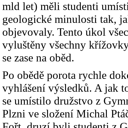
mld let) měli studenti umísti
geologické minulosti tak, j
objevovaly. Tento úkol vše
vyluštěny všechny křížovky
se zase na oběd.
Po obědě porota rychle dok
vyhlášení výsledků. A jak t
se umístilo družstvo z Gym
Plzni ve složení Michal Ptá
Fořt, druzí byli studenti 