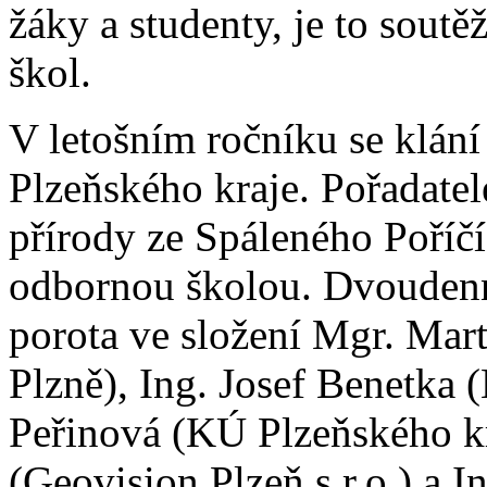
žáky a studenty, je to soutě
škol.
V letošním ročníku se klání 
Plzeňského kraje. Pořadate
přírody ze Spáleného Poříčí
odbornou školou. Dvoudenn
porota ve složení Mgr. Ma
Plzně), Ing. Josef Benetka 
Peřinová (KÚ Plzeňského k
(Geovision Plzeň s.r.o.) a