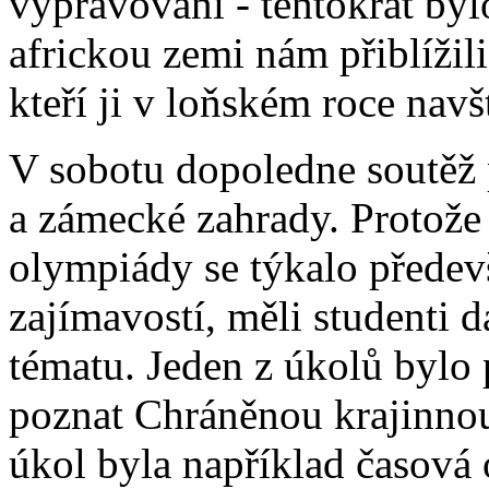
vypravování - tentokrát by
africkou zemi nám přiblížil
kteří ji v loňském roce navšt
V sobotu dopoledne soutěž
a zámecké zahrady. Protože
olympiády se týkalo předev
zajímavostí, měli studenti d
tématu. Jeden z úkolů bylo
poznat Chráněnou krajinnou
úkol byla například časová